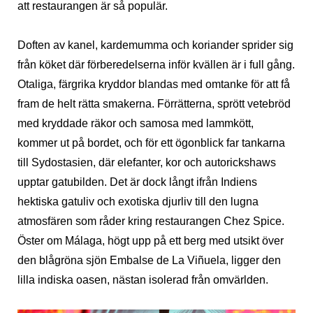
att restaurangen är så populär.
Doften av kanel, kardemumma och koriander sprider sig
från köket där förberedelserna inför kvällen är i full gång.
Otaliga, färgrika kryddor blandas med omtanke för att få
fram de helt rätta smakerna. Förrätterna, sprött vetebröd
med kryddade räkor och samosa med lammkött,
kommer ut på bordet, och för ett ögonblick far tankarna
till Sydostasien, där elefanter, kor och autorickshaws
upptar gatubilden. Det är dock långt ifrån Indiens
hektiska gatuliv och exotiska djurliv till den lugna
atmosfären som råder kring restaurangen Chez Spice.
Öster om Málaga, högt upp på ett berg med utsikt över
den blågröna sjön Embalse de La Viñuela, ligger den
lilla indiska oasen, nästan isolerad från omvärlden.