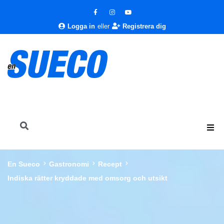
Logga in
eller
Registrera dig
En Sueco
Gastronomi
Recept
Indiska rätter kryddade med omsorg och utsikt