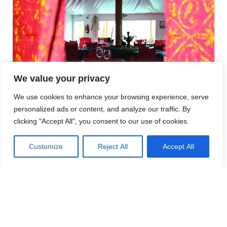
We value your privacy
We use cookies to enhance your browsing experience, serve
personalized ads or content, and analyze our traffic. By
Fokus på riktig indisk mat – och på gästerna
clicking "Accept All", you consent to our use of cookies.
Det är nio år sedan José Luís Muñoz Perez öppnade
dörrarna till Chez Spice. Ett annorlunda restaurangval
Customize
Reject All
Accept All
med tanke på att de flesta spanjorer lutar mer åt tapas.
Men både familj, vänner och grannar var glada över
beslutet.
”De vet att jag alltid kastar mig ut i ibland lite annorlunda
projekt, så de stöttar mig hela vägen”, berättar han.