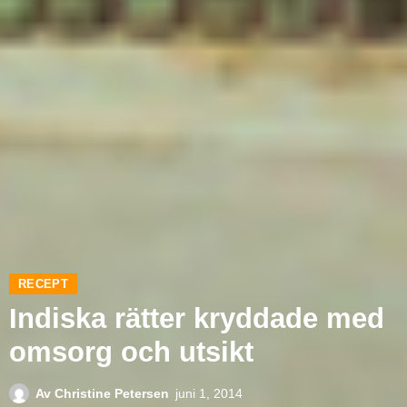
RECEPT
Indiska rätter kryddade med
omsorg och utsikt
Av
Christine Petersen
juni 1, 2014