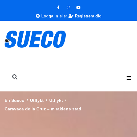
Logga in
eller
Registrera dig
En Sueco
Utflykt
Utflykt
Caravaca de la Cruz – miraklens stad