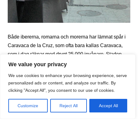
Både ibererna, romarna och morerna har lämnat spår i
Caravaca de la Cruz, som ofta bara kallas Caravaca,
som i dag räknar med drygt 25 000 invånare. Staden
ligger i regionen Murcia, bara några mil från gränsen
We value your privacy
mot Andalusien. Från början var borgen där vi står
We use cookies to enhance your browsing experience, serve
islamsk (under 900- och 1000-talet), men den har
personalized ads or content, and analyze our traffic. By
därefter genomgått många olika förändringar och
clicking "Accept All", you consent to our use of cookies.
anpassats efter olika behov.
Customize
Reject All
Accept All
Miraklens stad…
Det var bakom murarna till denna borg, där som
muslimerna höll de kristna som fångar, som det skedde