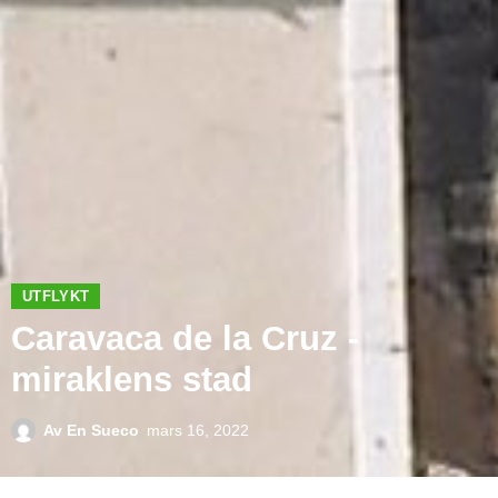
UTFLYKT
Caravaca de la Cruz -
miraklens stad
Av
En Sueco
mars 16, 2022