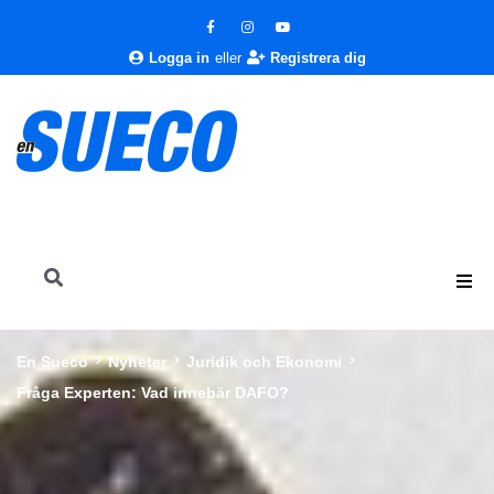
Logga in
eller
Registrera dig
En Sueco
Nyheter
Juridik och Ekonomi
Fråga Experten: Vad innebär DAFO?