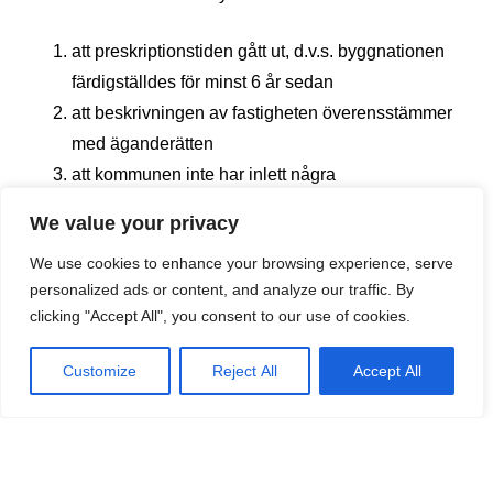
att preskriptionstiden gått ut, d.v.s. byggnationen
färdigställdes för minst 6 år sedan
att beskrivningen av fastigheten överensstämmer
med äganderätten
att kommunen inte har inlett några
sanktionsförfaranden mot byggnationen
We value your privacy
att fastigheten inte är byggd på särskilt skyddad
We use cookies to enhance your browsing experience, serve
mark eller påverkas av särskilda servitut eller
personalized ads or content, and analyze our traffic. By
clicking "Accept All", you consent to our use of cookies.
Punkterna a), b) och d), fastighetens ålder, beskrivning
och markens klassificering, kan styrkas bland annat
Customize
Reject All
Accept All
genom ett intyg utfärdat av behörig tekniker (t ex en
arkitekt som är medlem i ett arkitektförbund).
Punkt c), att det inte finns några sanktionsförfaranden,