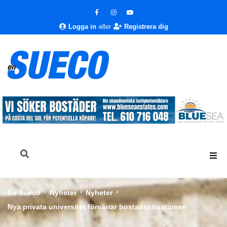
Logga in
eller
Registrera dig
En Sueco
Nyheter
Nyheter
Nya privata universitet förvärrar bostadssituationen