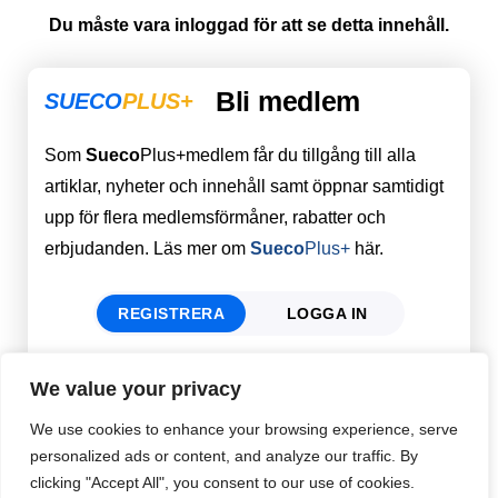
Du måste vara inloggad för att se detta innehåll.
Bli medlem
SUECO
PLUS+
Som
Sueco
Plus+medlem får du tillgång till alla
artiklar, nyheter och innehåll samt öppnar samtidigt
upp för flera medlemsförmåner, rabatter och
erbjudanden. Läs mer om
Sueco
Plus+
här.
REGISTRERA
LOGGA IN
We value your privacy
Förnamn
Email
*
We use cookies to enhance your browsing experience, serve
personalized ads or content, and analyze our traffic. By
clicking "Accept All", you consent to our use of cookies.
Efternamn
Password
*