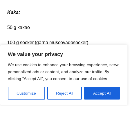
Kaka:
50 g kakao
100 g socker (gärna muscovadosocker)
We value your privacy
250 g kokande vatten
We use cookies to enhance your browsing experience, serve
personalized ads or content, and analyze our traffic. By
125 g mjukt smör
clicking "Accept All", you consent to our use of cookies.
150 g florsocker
Customize
Reject All
Accept All
225 g mjöl
½ tsk bakpulver