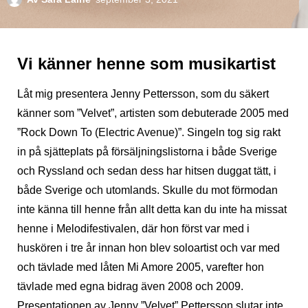
Vi känner henne som musikartist
Låt mig presentera Jenny Pettersson, som du säkert
känner som ”Velvet”, artisten som debuterade 2005 med
”Rock Down To (Electric Avenue)”. Singeln tog sig rakt
in på sjätteplats på försäljningslistorna i både Sverige
och Ryssland och sedan dess har hitsen duggat tätt, i
både Sverige och utomlands. Skulle du mot förmodan
inte känna till henne från allt detta kan du inte ha missat
henne i Melodifestivalen, där hon först var med i
huskören i tre år innan hon blev soloartist och var med
och tävlade med låten Mi Amore 2005, varefter hon
tävlade med egna bidrag även 2008 och 2009.
Presentationen av Jenny ”Velvet” Pettersson slutar inte