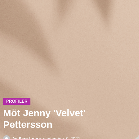
PROFILER
Möt Jenny 'Velvet'
Pettersson
Av
Sara Laine
september 3, 2021