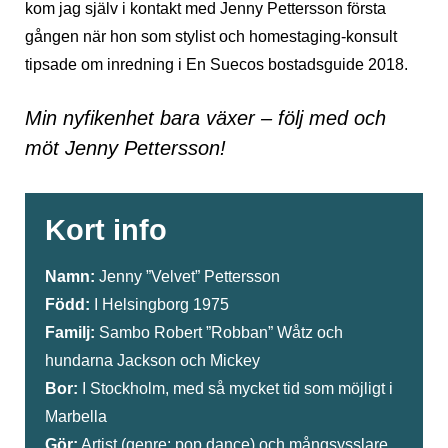
kom jag själv i kontakt med Jenny Pettersson första
gången när hon som stylist och homestaging-konsult
tipsade om inredning i En Suecos bostadsguide 2018.
Min nyfikenhet bara växer – följ med och
möt Jenny Pettersson!
Kort info
Namn:
Jenny ”Velvet” Pettersson
Född:
I Helsingborg 1975
Familj:
Sambo Robert ”Robban” Wåtz och
hundarna Jackson och Mickey
Bor:
I Stockholm, med så mycket tid som möjligt i
Marbella
Gör:
Artist (genre: pop dance) och mångsysslare