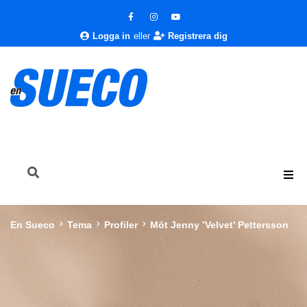
Logga in
eller
Registrera dig
En Sueco
Tema
Profiler
Möt Jenny ’Velvet’ Pettersson