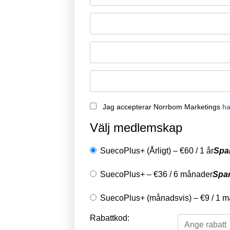
Remember Me
Jag accepterar Norrbom Marketings
ha
Välj medlemskap
SuecoPlus+ (Årligt)
–
€
60
/
1 år
Spa
SuecoPlus+
–
€
36
/
6 månader
Spa
SuecoPlus+ (månadsvis)
–
€
9
/
1 m
Rabattkod: