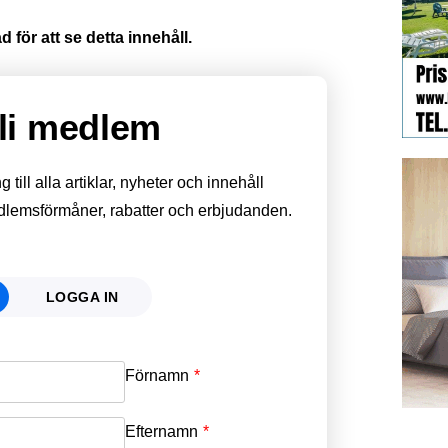
 för att se detta innehåll.
li medlem
till alla artiklar, nyheter och innehåll
edlemsförmåner, rabatter och erbjudanden.
LOGGA IN
Förnamn
Email
*
Efternamn
Password
*