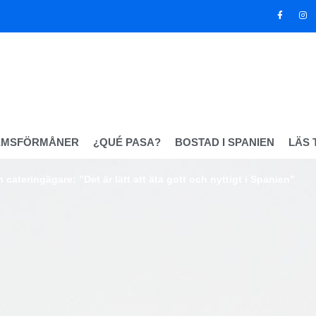
EMSFÖRMÅNER
¿QUÉ PASA?
BOSTAD I SPANIEN
LÄS 
cateringägare: ”Det är lätt att äta gott och nyttigt i Spanien”