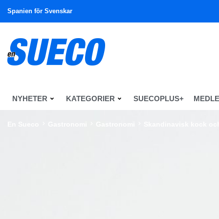
Spanien för Svenskar
NYHETER
KATEGORIER
SUECOPLUS+
MEDL
En Sueco
Gastronomi
Gastronomi
Skandinavisk kock och 