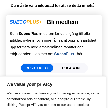
Du måste vara inloggad för att se detta innehåll.
Bli medlem
SUECO
PLUS+
Som
Sueco
Plus+medlem får du tillgång till alla
artiklar, nyheter och innehåll samt öppnar samtidigt
upp för flera medlemsförmåner, rabatter och
erbjudanden. Läs mer om
Sueco
Plus+
här.
REGISTRERA
LOGGA IN
We value your privacy
Förnamn
Email
*
We use cookies to enhance your browsing experience, serve
personalized ads or content, and analyze our traffic. By
clicking "Accept All", you consent to our use of cookies.
Efternamn
Password
*