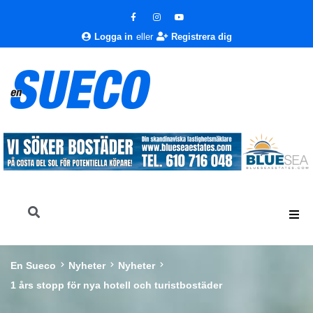
Logga in
eller
Registrera dig
En Sueco
Nyheter
Nyheter
1 års stopp för nya hotell och turistbostäder