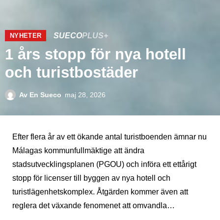
SUECO
PLUS+
NYHETER
1 års stopp för nya hotell
och turistbostäder
Av
En Sueco
maj 28, 2026
Efter flera år av ett ökande antal turistboenden ämnar nu
Málagas kommunfullmäktige att ändra
stadsutvecklingsplanen (PGOU) och införa ett ettårigt
stopp för licenser till byggen av nya hotell och
turistlägenhetskomplex. Åtgärden kommer även att
reglera det växande fenomenet att omvandla…