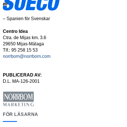
– Spanien för Svenskar
Centro Idea
Ctra. de Mijas km. 3.6
29650 Mijas-Málaga
Tlf.: 95 258 15 53
norrbom@norrbom.com
PUBLICERAD AV:
D.L. MA-126-2001
FÖR LÄSARNA