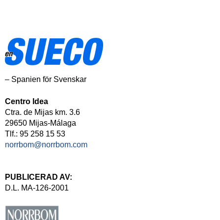
– Spanien för Svenskar
Centro Idea
Ctra. de Mijas km. 3.6
29650 Mijas-Málaga
Tlf.: 95 258 15 53
norrbom@norrbom.com
PUBLICERAD AV:
D.L. MA-126-2001