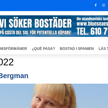
EMSFÖRMÅNER
¿QUÉ PASA?
BOSTAD I SPANIEN
LÄS 
022
 Bergman