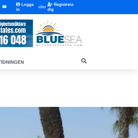
Logga
Registrera
eller
in
dig
TIDNINGEN