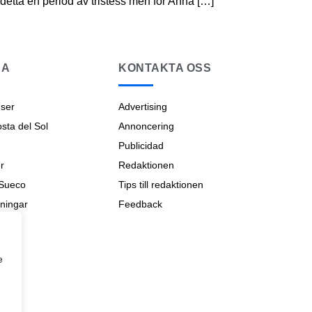
detta en period av tristess men för Anna […]
NA
KONTAKTA OSS
ser
Advertising
ta del Sol
Annoncering
Publicidad
r
Redaktionen
 Sueco
Tips till redaktionen
ningar
Feedback
na
e