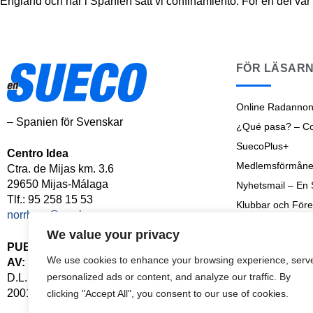
England och här i Spanien satt vi confinamiento. För en del var 
FÖR LÄSAR
Online Radannon
– Spanien för Svenskar
¿Qué pasa? – Cos
SuecoPlus+
Centro Idea
Medlemsförmåne
Ctra. de Mijas km. 3.6
29650 Mijas-Málaga
Nyhetsmail – En
Tlf.: 95 258 15 53
Klubbar och Före
norrbom@norrbom.com
Shoptalk
We value your privacy
Senaste Nyheter
PUBLICERAD
We use cookies to enhance your browsing experience, serv
AV:
Arkiv
personalized ads or content, and analyze our traffic. By
D.L. MA-126-
2001
clicking "Accept All", you consent to our use of cookies.