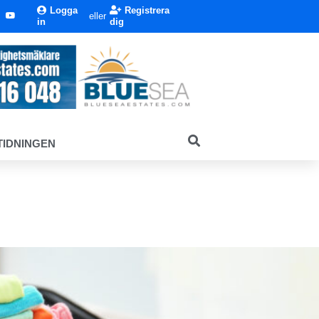
Logga
Registrera
eller
in
dig
TIDNINGEN