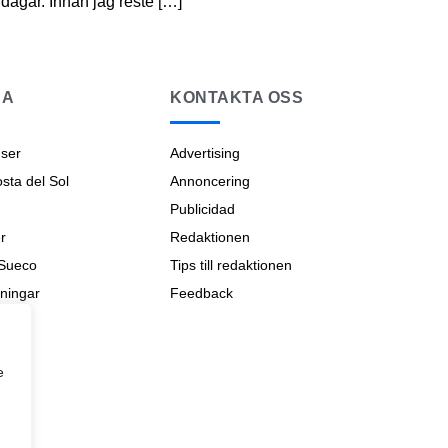
 dagar. Innan jag reste […]
NA
KONTAKTA OSS
ser
Advertising
ta del Sol
Annoncering
Publicidad
r
Redaktionen
 Sueco
Tips till redaktionen
ningar
Feedback
na
e