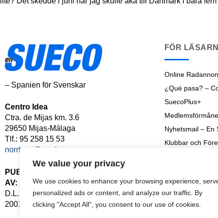
lite? Det skedde i juni när jag skulle åka till Danmark i bara fem
FÖR LÄSAR
Online Radannon
– Spanien för Svenskar
¿Qué pasa? – Cos
SuecoPlus+
Centro Idea
Medlemsförmåne
Ctra. de Mijas km. 3.6
29650 Mijas-Málaga
Nyhetsmail – En
Tlf.: 95 258 15 53
Klubbar och Före
norrbom@norrbom.com
Shoptalk
We value your privacy
Senaste Nyheter
PUBLICERAD
We use cookies to enhance your browsing experience, serv
AV:
Arkiv
personalized ads or content, and analyze our traffic. By
D.L. MA-126-
2001
clicking "Accept All", you consent to our use of cookies.