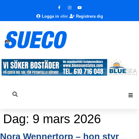
Logga in
eller
Registrera dig
Dag:
9 mars 2026
Nora Wennertorp – hon styr