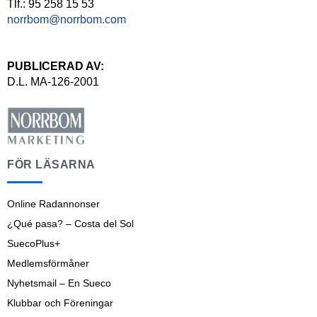
Tlf.: 95 258 15 53
norrbom@norrbom.com
PUBLICERAD AV:
D.L. MA-126-2001
FÖR LÄSARNA
Online Radannonser
¿Qué pasa? – Costa del Sol
SuecoPlus+
Medlemsförmåner
Nyhetsmail – En Sueco
Klubbar och Föreningar