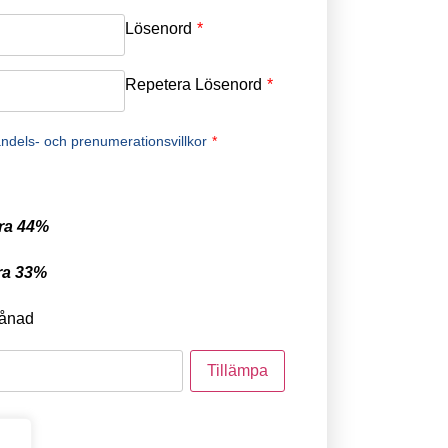
Lösenord
*
Repetera Lösenord
*
ndels- och prenumerationsvillkor
*
ra 44%
ra 33%
ånad
tod