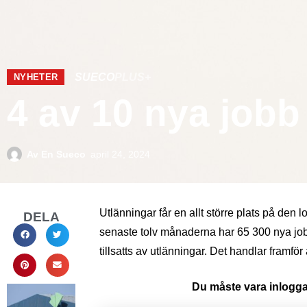
SUECO
PLUS+
NYHETER
4 av 10 nya jobb 
Av
En Sueco
april 24, 2024
Utlänningar får en allt större plats på de
DELA
senaste tolv månaderna har 65 300 nya job
tillsatts av utlänningar. Det handlar fram
Du måste vara inloggad