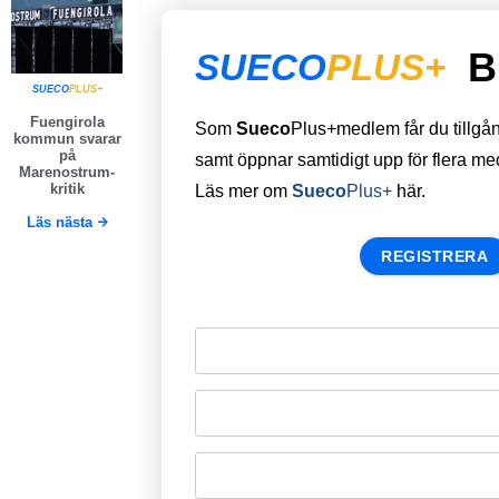
B
SUECO
PLUS+
SUECO
PLUS+
Fuengirola
Som
Sueco
Plus+medlem får du tillgång 
kommun svarar
på
samt öppnar samtidigt upp för flera m
Marenostrum-
kritik
Läs mer om
Sueco
Plus+
här.
Läs nästa
REGISTRERA
Remember Me