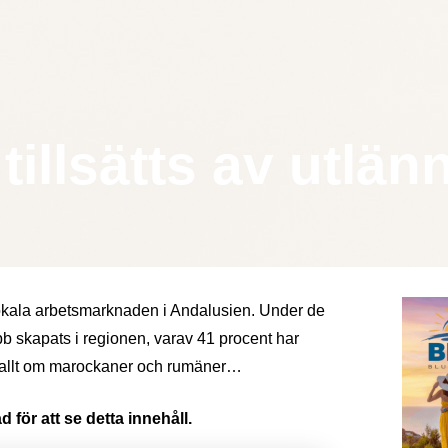
tillsätts av utlän
n lokala arbetsmarknaden i Andalusien. Under de
b skapats i regionen, varav 41 procent har
för allt om marockaner och rumäner…
 för att se detta innehåll.