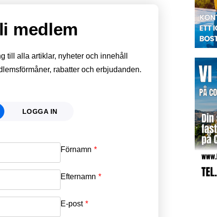
li medlem
till alla artiklar, nyheter och innehåll
edlemsförmåner, rabatter och erbjudanden.
LOGGA IN
Förnamn
Email
*
Efternamn
Password
*
E-post
*