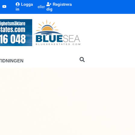
Logga
Registrera
eller
in
dig
TIDNINGEN