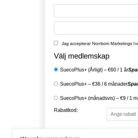
Jag accepterar Norrbom Marketings
ha
Välj medlemskap
SuecoPlus+ (Årligt)
–
€
60
/
1 år
Spa
SuecoPlus+
–
€
36
/
6 månader
Spa
SuecoPlus+ (månadsvis)
–
€
9
/
1 m
Rabattkod:
Välj en betalningsme