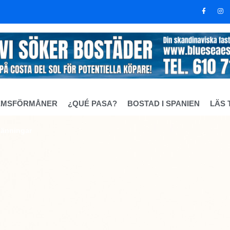
EMSFÖRMÅNER
¿QUÉ PASA?
BOSTAD I SPANIEN
LÄS 
tlänningar