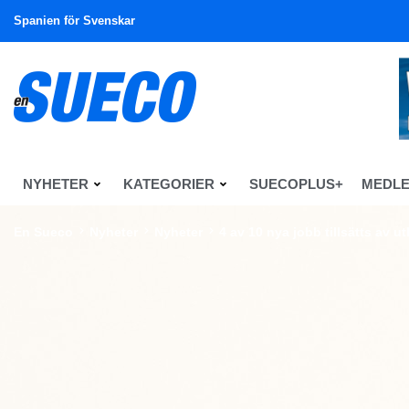
Spanien för Svenskar
NYHETER
KATEGORIER
SUECOPLUS+
MEDL
En Sueco
Nyheter
Nyheter
4 av 10 nya jobb tillsätts av u