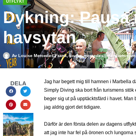
UTFLYKT
Dykning: Pausa 
havsytan
Av
Louise Mercedes Frank, louise-mercedes@norrbom.com
Jag har begett mig till hamnen i Marbella d
DELA
Simply Diving ska bort från turismens stök e
beger sig ut på upptäcktsfärd i havet. Man
jag aldrig gjort det tidigare.
Därför är den första delen av dagens utflyk
att jag inte har fel på öronen och lungorna