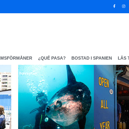
EMSFÖRMÅNER
¿QUÉ PASA?
BOSTAD I SPANIEN
LÄS 
ned under havsytan