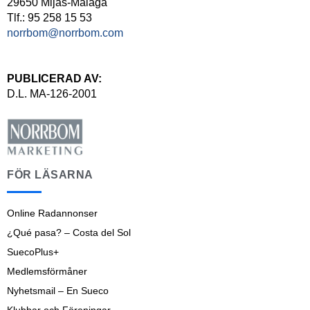
29650 Mijas-Málaga
Tlf.: 95 258 15 53
norrbom@norrbom.com
PUBLICERAD AV:
D.L. MA-126-2001
FÖR LÄSARNA
Online Radannonser
¿Qué pasa? – Costa del Sol
SuecoPlus+
Medlemsförmåner
Nyhetsmail – En Sueco