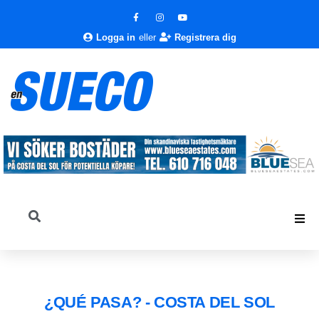
Logga in
eller
Registrera dig
¿QUÉ PASA? - COSTA DEL SOL