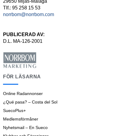
29650 Mijas-Málaga
Tlf.: 95 258 15 53
norrbom@norrbom.com
PUBLICERAD AV:
D.L. MA-126-2001
FÖR LÄSARNA
Online Radannonser
¿Qué pasa? – Costa del Sol
SuecoPlus+
Medlemsförmåner
Nyhetsmail – En Sueco