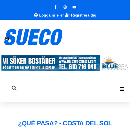
Logga in
eller
Registrera dig
¿QUÉ PASA? - COSTA DEL SOL