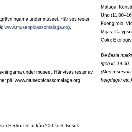
Málaga: Konstm
Uno (11.00–16
tgrävningarna under museet. Här ses rester
Fuengirola: V
på:
www.museopicassomalaga.org
.
Mijas: Calyps
Coín: Ekologi
De flesta mark
igen kl. 14.00.
(Med reservati
ävningarna under museet. Här visas rester av
helgdagar etc.)
Se mer på: www.museopicassomalaga.org
n Pedro. De är från 200-talet. Besök