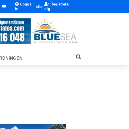
Logga
Registrera
eller
in
dig
TIDNINGEN