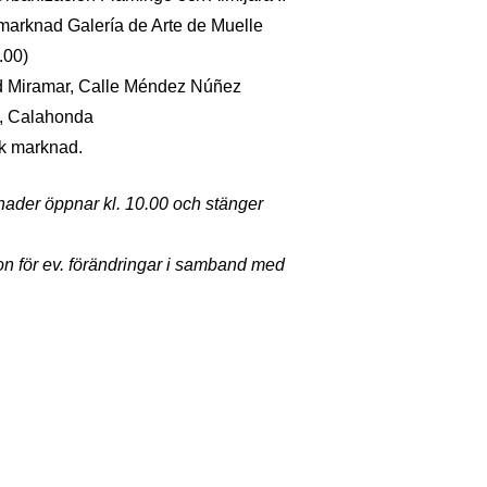
arknad Galería de Arte de Muelle
.00)
id Miramar, Calle Méndez Núñez
o, Calahonda
sk marknad.
nader öppnar kl. 10.00 och stänger
on för ev. förändringar i samband med