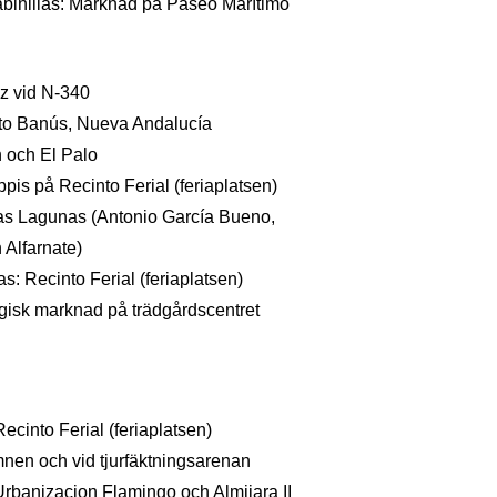
binillas: Marknad på Paseo Marítimo
z vid N-340
rto Banús, Nueva Andalucía
 och El Palo
pis på Recinto Ferial (feriaplatsen)
as Lagunas (Antonio García Bueno,
 Alfarnate)
s: Recinto Ferial (feriaplatsen)
gisk marknad på trädgårdscentret
ecinto Ferial (feriaplatsen)
en och vid tjurfäktningsarenan
Urbanizacion Flamingo och Almijara II