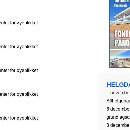
ter for øyeblikket
ter for øyeblikket
ter for øyeblikket
HELGD
1 november
ter for øyeblikket
Allhelgona
6 december
grundlagsda
ter for øyeblikket
8 december