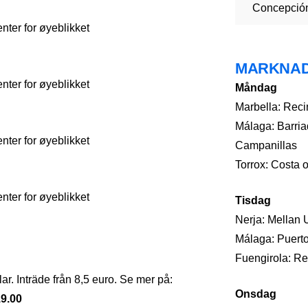
Concepció
ter for øyeblikket
MARKNA
ter for øyeblikket
Måndag
Marbella: Recin
Málaga: Barria
ter for øyeblikket
Campanillas
Torrox: Costa 
ter for øyeblikket
Tisdag
Nerja: Mellan 
Málaga: Puerto
Fuengirola: Rec
ar. Inträde från 8,5 euro. Se mer på:
Onsdag
19.00