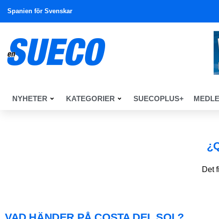
Spanien för Svenskar
NYHETER
KATEGORIER
SUECOPLUS+
MEDL
¿
Det 
VAD HÄNDER PÅ COSTA DEL SOL?