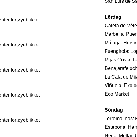
San Luis de Sa
Lördag
ter for øyeblikket
Caleta de Véle
Marbella: Pue
Málaga: Huelin
ter for øyeblikket
Fuengirola: Lop
Mijas Costa: L
Benajarafe och
ter for øyeblikket
La Cala de Mija
Viñuela: Ekolo
Eco Market
ter for øyeblikket
Söndag
Torremolinos: R
ter for øyeblikket
Estepona: Hamn
Nerja: Mellan 