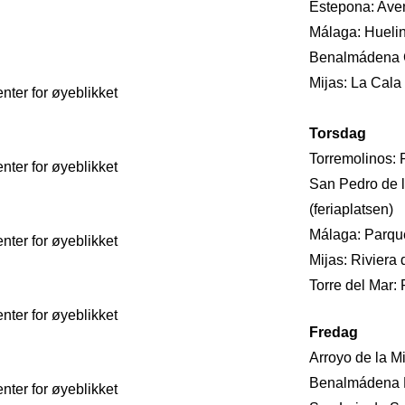
Estepona: Aven
Málaga: Huelin
Benalmádena C
Mijas: La Cala
ter for øyeblikket
Torsdag
Torremolinos: R
ter for øyeblikket
San Pedro de l
(feriaplatsen)
Málaga: Parqu
ter for øyeblikket
Mijas: Riviera 
Torre del Mar:
ter for øyeblikket
Fredag
Arroyo de la Mi
Benalmádena P
ter for øyeblikket