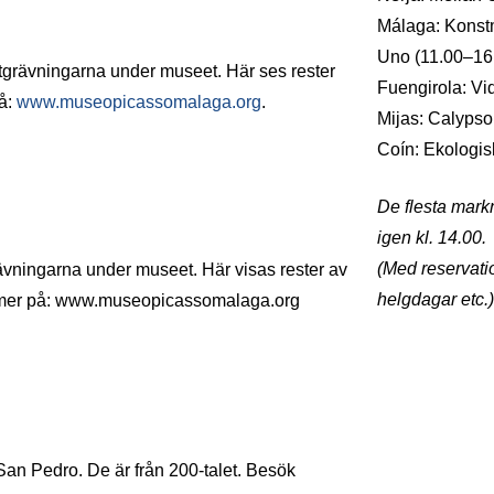
Málaga: Konstm
Uno (11.00–16
tgrävningarna under museet. Här ses rester
Fuengirola: V
på:
www.museopicassomalaga.org
.
Mijas: Calyps
Coín: Ekologi
De flesta mark
igen kl. 14.00.
(Med reservati
ävningarna under museet. Här visas rester av
helgdagar etc.)
Se mer på: www.museopicassomalaga.org
n Pedro. De är från 200-talet. Besök