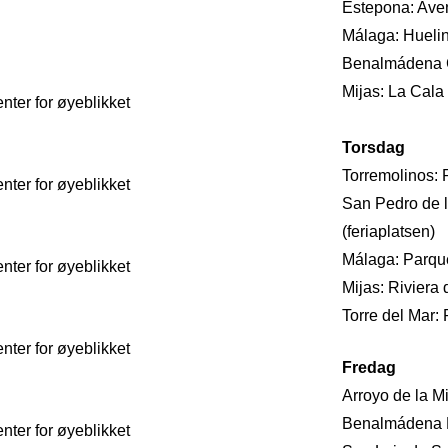
Estepona: Aven
Málaga: Huelin
Benalmádena C
Mijas: La Cala
ter for øyeblikket
Torsdag
Torremolinos: R
ter for øyeblikket
San Pedro de l
(feriaplatsen)
Málaga: Parqu
ter for øyeblikket
Mijas: Riviera 
Torre del Mar:
ter for øyeblikket
Fredag
Arroyo de la Mi
Benalmádena P
ter for øyeblikket