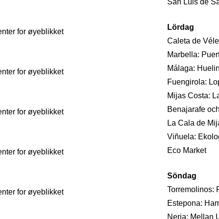
San Luis de Sa
Lördag
ter for øyeblikket
Caleta de Véle
Marbella: Pue
Málaga: Huelin
ter for øyeblikket
Fuengirola: Lop
Mijas Costa: L
Benajarafe och
ter for øyeblikket
La Cala de Mija
Viñuela: Ekolo
Eco Market
ter for øyeblikket
Söndag
Torremolinos: R
ter for øyeblikket
Estepona: Hamn
Nerja: Mellan 