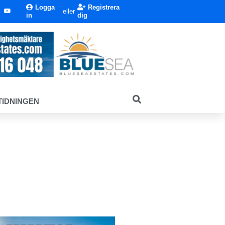
Logga
Registrera
eller
in
dig
TIDNINGEN