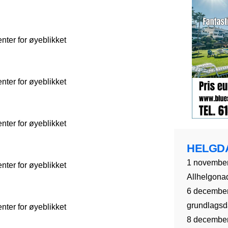
ter for øyeblikket
ter for øyeblikket
ter for øyeblikket
HELGD
1 november
ter for øyeblikket
Allhelgona
6 december
grundlagsda
ter for øyeblikket
8 december