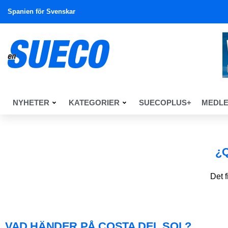
Spanien för Svenskar
NYHETER
KATEGORIER
SUECOPLUS+
MEDL
¿
Det 
VAD HÄNDER PÅ COSTA DEL SOL?