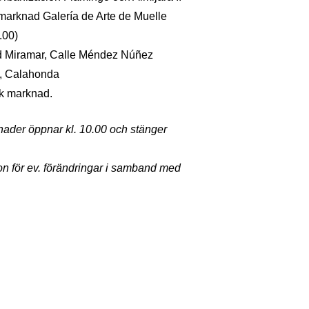
arknad Galería de Arte de Muelle
.00)
id Miramar, Calle Méndez Núñez
o, Calahonda
sk marknad.
nader öppnar kl. 10.00 och stänger
on för ev. förändringar i samband med