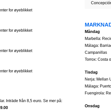
Concepció
ter for øyeblikket
MARKNA
ter for øyeblikket
Måndag
Marbella: Recin
Málaga: Barria
ter for øyeblikket
Campanillas
Torrox: Costa 
ter for øyeblikket
Tisdag
Nerja: Mellan 
Málaga: Puerto
Fuengirola: Rec
ar. Inträde från 8,5 euro. Se mer på:
Onsdag
19.00