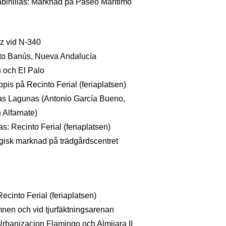
binillas: Marknad på Paseo Marítimo
z vid N-340
rto Banús, Nueva Andalucía
 och El Palo
pis på Recinto Ferial (feriaplatsen)
as Lagunas (Antonio García Bueno,
 Alfarnate)
s: Recinto Ferial (feriaplatsen)
gisk marknad på trädgårdscentret
ecinto Ferial (feriaplatsen)
en och vid tjurfäktningsarenan
Urbanizacion Flamingo och Almijara II