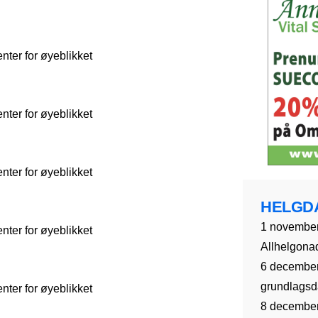
ter for øyeblikket
ter for øyeblikket
ter for øyeblikket
HELGD
1 november
ter for øyeblikket
Allhelgona
6 december
grundlagsda
ter for øyeblikket
8 december