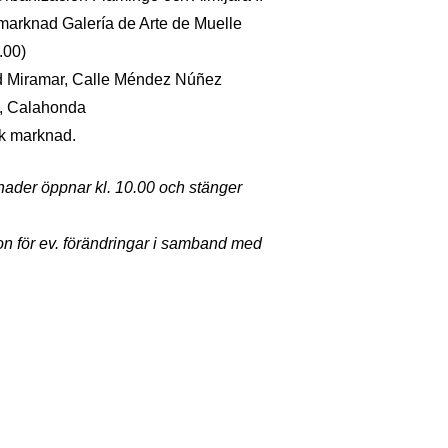
arknad Galería de Arte de Muelle
.00)
id Miramar, Calle Méndez Núñez
o, Calahonda
sk marknad.
nader öppnar kl. 10.00 och stänger
on för ev. förändringar i samband med