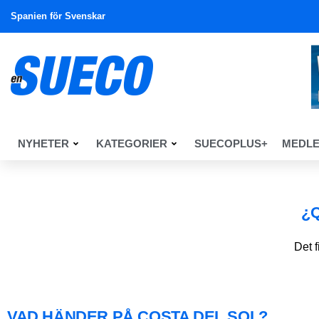
Spanien för Svenskar
NYHETER
KATEGORIER
SUECOPLUS+
MEDL
¿
Det 
VAD HÄNDER PÅ COSTA DEL SOL?