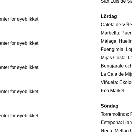
San Luis de Sa
Lördag
ter for øyeblikket
Caleta de Véle
Marbella: Pue
Málaga: Huelin
ter for øyeblikket
Fuengirola: Lop
Mijas Costa: L
Benajarafe och
ter for øyeblikket
La Cala de Mija
Viñuela: Ekolo
Eco Market
ter for øyeblikket
Söndag
Torremolinos: R
ter for øyeblikket
Estepona: Hamn
Nerja: Mellan 