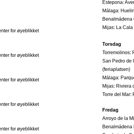
Estepona: Aven
Málaga: Huelin
Benalmádena C
Mijas: La Cala
ter for øyeblikket
Torsdag
Torremolinos: R
ter for øyeblikket
San Pedro de l
(feriaplatsen)
Málaga: Parqu
ter for øyeblikket
Mijas: Riviera 
Torre del Mar:
ter for øyeblikket
Fredag
Arroyo de la Mi
Benalmádena P
ter for øyeblikket