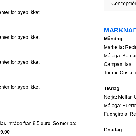
Concepció
ter for øyeblikket
MARKNA
ter for øyeblikket
Måndag
Marbella: Recin
Málaga: Barria
ter for øyeblikket
Campanillas
Torrox: Costa 
ter for øyeblikket
Tisdag
Nerja: Mellan 
Málaga: Puerto
Fuengirola: Rec
ar. Inträde från 8,5 euro. Se mer på:
Onsdag
19.00