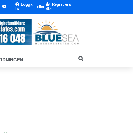
Logga
Registrera
eller
in
dig
TIDNINGEN