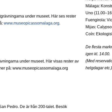
Málaga: Konstm
Uno (11.00–16
tgrävningarna under museet. Här ses rester
Fuengirola: V
på:
www.museopicassomalaga.org
.
Mijas: Calyps
Coín: Ekologi
De flesta mark
igen kl. 14.00.
(Med reservati
ävningarna under museet. Här visas rester av
helgdagar etc.)
Se mer på: www.museopicassomalaga.org
n Pedro. De är från 200-talet. Besök