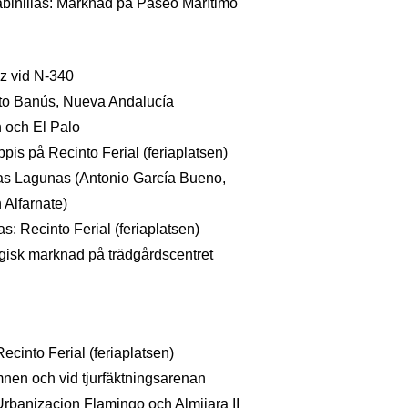
binillas: Marknad på Paseo Marítimo
z vid N-340
rto Banús, Nueva Andalucía
 och El Palo
pis på Recinto Ferial (feriaplatsen)
as Lagunas (Antonio García Bueno,
 Alfarnate)
s: Recinto Ferial (feriaplatsen)
gisk marknad på trädgårdscentret
ecinto Ferial (feriaplatsen)
en och vid tjurfäktningsarenan
Urbanizacion Flamingo och Almijara II