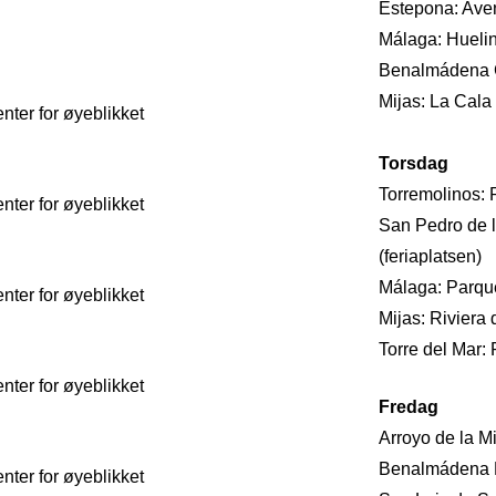
Estepona: Aven
Málaga: Huelin
Benalmádena C
Mijas: La Cala
ter for øyeblikket
Torsdag
Torremolinos: R
ter for øyeblikket
San Pedro de l
(feriaplatsen)
Málaga: Parqu
ter for øyeblikket
Mijas: Riviera 
Torre del Mar:
ter for øyeblikket
Fredag
Arroyo de la Mi
Benalmádena P
ter for øyeblikket