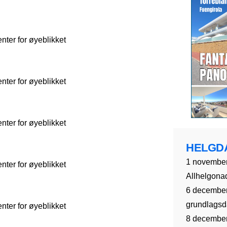
ter for øyeblikket
ter for øyeblikket
ter for øyeblikket
HELGD
1 november
ter for øyeblikket
Allhelgona
6 december
grundlagsda
ter for øyeblikket
8 december