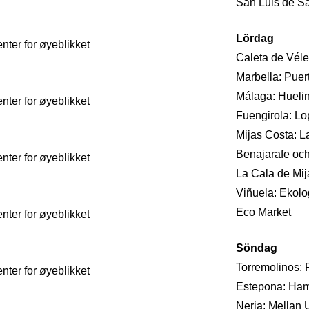
San Luis de Sa
Lördag
ter for øyeblikket
Caleta de Véle
Marbella: Pue
Málaga: Huelin
ter for øyeblikket
Fuengirola: Lop
Mijas Costa: L
Benajarafe och
ter for øyeblikket
La Cala de Mija
Viñuela: Ekolo
Eco Market
ter for øyeblikket
Söndag
Torremolinos: R
ter for øyeblikket
Estepona: Hamn
Nerja: Mellan 