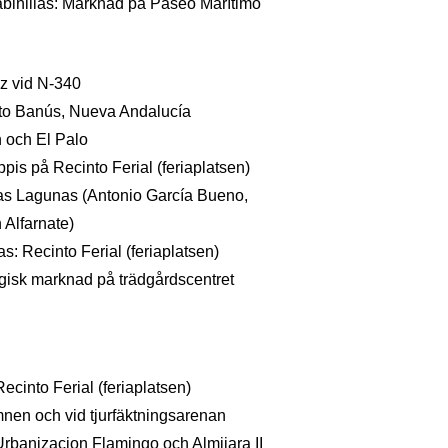
binillas: Marknad på Paseo Marítimo
z vid N-340
rto Banús, Nueva Andalucía
 och El Palo
pis på Recinto Ferial (feriaplatsen)
as Lagunas (Antonio García Bueno,
 Alfarnate)
s: Recinto Ferial (feriaplatsen)
gisk marknad på trädgårdscentret
ecinto Ferial (feriaplatsen)
en och vid tjurfäktningsarenan
Urbanizacion Flamingo och Almijara II