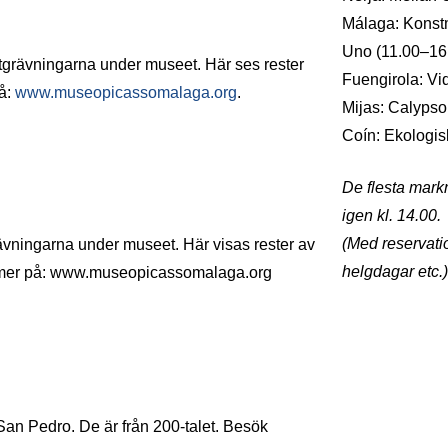
Málaga: Konstm
Uno (11.00–16
tgrävningarna under museet. Här ses rester
Fuengirola: V
på:
www.museopicassomalaga.org
.
Mijas: Calyps
Coín: Ekologi
De flesta mark
igen kl. 14.00.
(Med reservati
ävningarna under museet. Här visas rester av
helgdagar etc.)
Se mer på: www.museopicassomalaga.org
n Pedro. De är från 200-talet. Besök