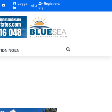
Logga
Registrera
eller
in
dig
TIDNINGEN