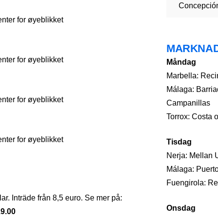
Concepció
ter for øyeblikket
MARKNA
ter for øyeblikket
Måndag
Marbella: Recin
Málaga: Barria
ter for øyeblikket
Campanillas
Torrox: Costa 
ter for øyeblikket
Tisdag
Nerja: Mellan 
Málaga: Puerto
Fuengirola: Rec
ar. Inträde från 8,5 euro. Se mer på:
Onsdag
19.00