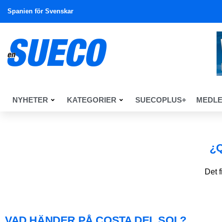
Spanien för Svenskar
NYHETER
KATEGORIER
SUECOPLUS+
MEDL
¿
Det 
VAD HÄNDER PÅ COSTA DEL SOL?