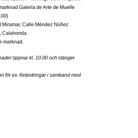
arknad Galería de Arte de Muelle
.00)
id Miramar, Calle Méndez Núñez
o, Calahonda
sk marknad.
nader öppnar kl. 10.00 och stänger
on för ev. förändringar i samband med