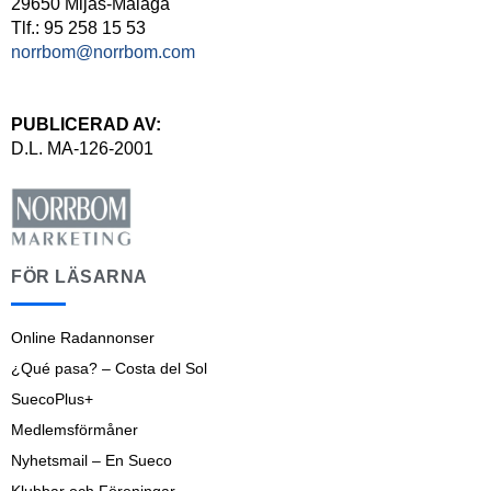
29650 Mijas-Málaga
Tlf.: 95 258 15 53
norrbom@norrbom.com
PUBLICERAD AV:
D.L. MA-126-2001
FÖR LÄSARNA
Online Radannonser
¿Qué pasa? – Costa del Sol
SuecoPlus+
Medlemsförmåner
Nyhetsmail – En Sueco