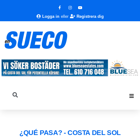
Logga in
eller
Registrera dig
¿QUÉ PASA? - COSTA DEL SOL