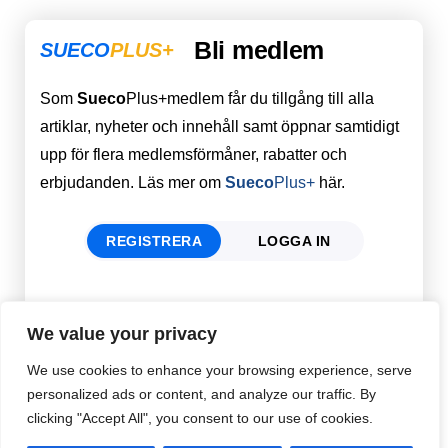
Bli medlem
SUECO
PLUS+
Som
Sueco
Plus+medlem får du tillgång till alla
artiklar, nyheter och innehåll samt öppnar samtidigt
upp för flera medlemsförmåner, rabatter och
erbjudanden. Läs mer om
Sueco
Plus+
här.
REGISTRERA
LOGGA IN
Förnamn
Email
*
We value your privacy
We use cookies to enhance your browsing experience, serve
personalized ads or content, and analyze our traffic. By
Efternamn
Password
*
clicking "Accept All", you consent to our use of cookies.