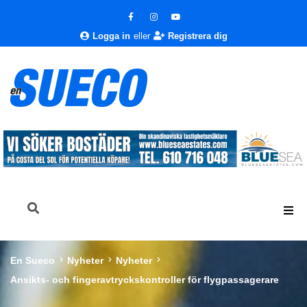
Logga in
eller
Registrera dig
En Sueco
Nyheter
Nyheter
Ansikts- och fingeravtryckskontroller för flygpassagerare