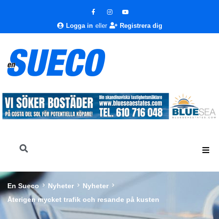
Logga in
eller
Registrera dig
En Sueco
Nyheter
Nyheter
Återigen mycket trafik och resande på kusten