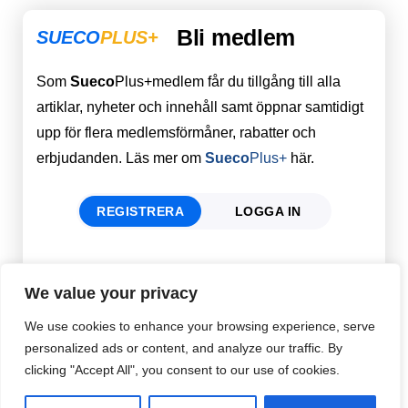
Bli medlem
SUECO
PLUS+
Som
Sueco
Plus+medlem får du tillgång till alla
artiklar, nyheter och innehåll samt öppnar samtidigt
upp för flera medlemsförmåner, rabatter och
erbjudanden. Läs mer om
Sueco
Plus+
här.
REGISTRERA
LOGGA IN
Förnamn
Email
*
We value your privacy
We use cookies to enhance your browsing experience, serve
personalized ads or content, and analyze our traffic. By
Efternamn
Password
*
clicking "Accept All", you consent to our use of cookies.