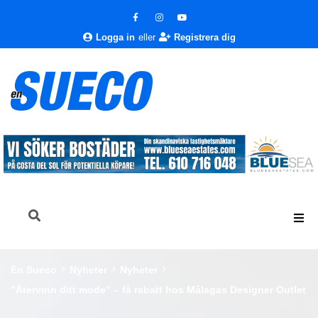
Logga in
eller
Registrera dig
En Sueco
Nyheter
Nyheter
”Återvinn ditt mode” – få rabatt hos Málagas Designer Outlet