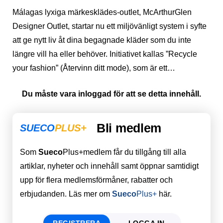
Málagas lyxiga märkesklädes-outlet, McArthurGlen
Designer Outlet, startar nu ett miljövänligt system i syfte
att ge nytt liv åt dina begagnade kläder som du inte
längre vill ha eller behöver. Initiativet kallas ”Recycle
your fashion” (Återvinn ditt mode), som är ett…
Du måste vara inloggad för att se detta innehåll.
Bli medlem
SUECO
PLUS+
Som
Sueco
Plus+medlem får du tillgång till alla
artiklar, nyheter och innehåll samt öppnar samtidigt
upp för flera medlemsförmåner, rabatter och
erbjudanden. Läs mer om
Sueco
Plus+
här.
REGISTRERA
LOGGA IN