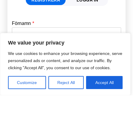
Förnamn
Email
*
We value your privacy
Efternamn
Password
*
We use cookies to enhance your browsing experience, serve
personalized ads or content, and analyze our traffic. By
clicking "Accept All", you consent to our use of cookies.
Remember Me
E-post
*
Customize
Reject All
Accept All
Lösenord
*
Repetera Lösenord
*