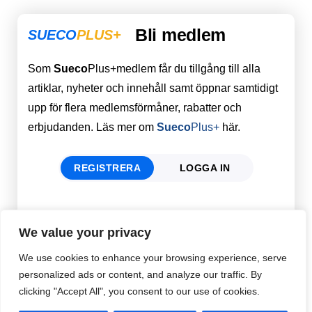
Bli medlem
SUECO
PLUS+
Som
Sueco
Plus+medlem får du tillgång till alla
artiklar, nyheter och innehåll samt öppnar samtidigt
upp för flera medlemsförmåner, rabatter och
erbjudanden. Läs mer om
Sueco
Plus+
här.
REGISTRERA
LOGGA IN
Förnamn
Email
*
We value your privacy
We use cookies to enhance your browsing experience, serve
personalized ads or content, and analyze our traffic. By
Efternamn
Password
*
clicking "Accept All", you consent to our use of cookies.