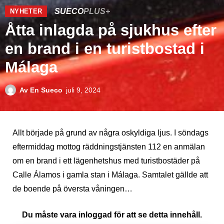
SUECO
PLUS+
NYHETER
Åtta inlagda på sjukhus efter
en brand i en turistbostad i
Málaga
Av
En Sueco
juli 9, 2024
Allt började på grund av några oskyldiga ljus. I söndags
eftermiddag mottog räddningstjänsten 112 en anmälan
om en brand i ett lägenhetshus med turistbostäder på
Calle Álamos i gamla stan i Málaga. Samtalet gällde att
de boende på översta våningen…
Du måste vara inloggad för att se detta innehåll.