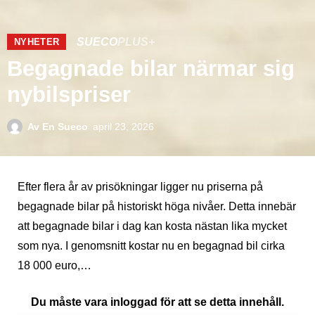
SUECO
PLUS+
NYHETER
Begagnade bilar närmar sig
nybilspriser
Av
En Sueco
april 23, 2026
Efter flera år av prisökningar ligger nu priserna på
begagnade bilar på historiskt höga nivåer. Detta innebär
att begagnade bilar i dag kan kosta nästan lika mycket
som nya. I genomsnitt kostar nu en begagnad bil cirka
18 000 euro,…
Du måste vara inloggad för att se detta innehåll.