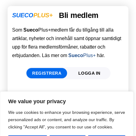
Bli medlem
SUECO
PLUS+
Som
Sueco
Plus+medlem får du tillgång till alla
artiklar, nyheter och innehåll samt öppnar samtidigt
upp för flera medlemsförmåner, rabatter och
erbjudanden. Läs mer om
Sueco
Plus+
här.
REGISTRERA
LOGGA IN
Förnamn
Email
*
We value your privacy
We use cookies to enhance your browsing experience, serve
personalized ads or content, and analyze our traffic. By
Efternamn
Password
*
clicking "Accept All", you consent to our use of cookies.