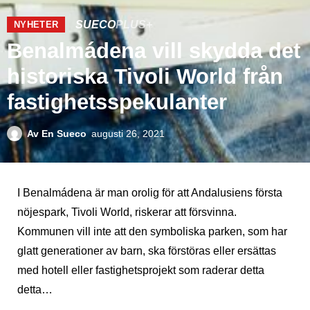
SUECO
PLUS+
NYHETER
Benalmádena vill skydda det
historiska Tivoli World från
fastighetsspekulanter
Av
En Sueco
augusti 26, 2021
I Benalmádena är man orolig för att Andalusiens första
nöjespark, Tivoli World, riskerar att försvinna.
Kommunen vill inte att den symboliska parken, som har
glatt generationer av barn, ska förstöras eller ersättas
med hotell eller fastighetsprojekt som raderar detta
detta…