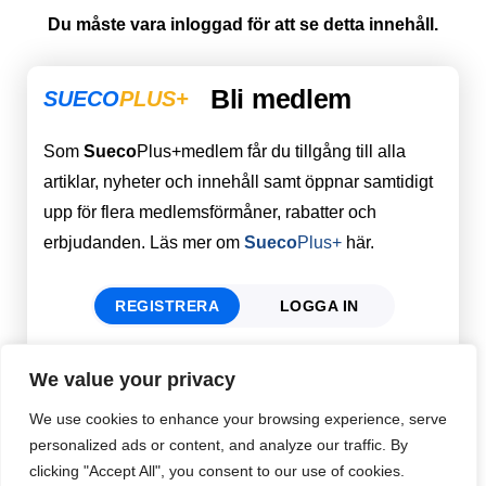
Du måste vara inloggad för att se detta innehåll.
Bli medlem
SUECO
PLUS+
Som
Sueco
Plus+medlem får du tillgång till alla
artiklar, nyheter och innehåll samt öppnar samtidigt
upp för flera medlemsförmåner, rabatter och
erbjudanden. Läs mer om
Sueco
Plus+
här.
REGISTRERA
LOGGA IN
We value your privacy
Förnamn
Email
*
We use cookies to enhance your browsing experience, serve
personalized ads or content, and analyze our traffic. By
clicking "Accept All", you consent to our use of cookies.
Efternamn
Password
*