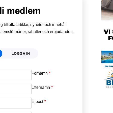
li medlem
till alla artiklar, nyheter och innehåll
edlemsförmåner, rabatter och erbjudanden.
LOGGA IN
Förnamn
Email
*
Efternamn
Password
*
E-post
*