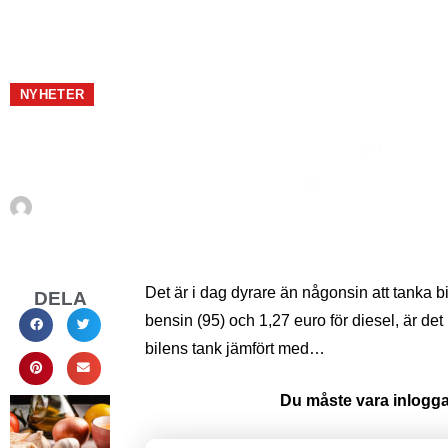
SUECO
PLUS+
NYHETER
Bensinpriserna f
Av
En Sueco
augusti 6, 2021
Det är i dag dyrare än någonsin att tanka bi
DELA
bensin (95) och 1,27 euro för diesel, är det
bilens tank jämfört med…
Du måste vara inloggad