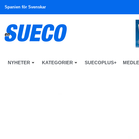
Spanien för Svenskar
NYHETER
KATEGORIER
SUECOPLUS+
MEDL
En Sueco
Nyheter
Nyheter
Bensinpriserna fortsätter upp