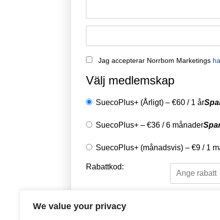
Jag accepterar Norrbom Marketings
ha
Välj medlemskap
SuecoPlus+ (Årligt)
–
€
60
/
1 år
Spa
SuecoPlus+
–
€
36
/
6 månader
Spa
SuecoPlus+ (månadsvis)
–
€
9
/
1 m
Rabattkod:
Välj en betalningsme
We value your privacy