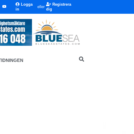
Logga
Registrera
eller
in
dig
TIDNINGEN