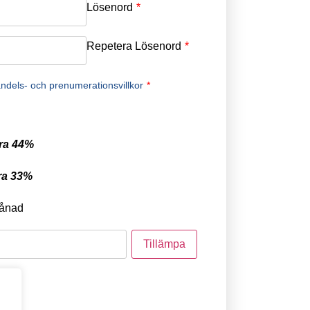
Lösenord
*
Repetera Lösenord
*
ndels- och prenumerationsvillkor
*
ra 44%
ra 33%
ånad
tod