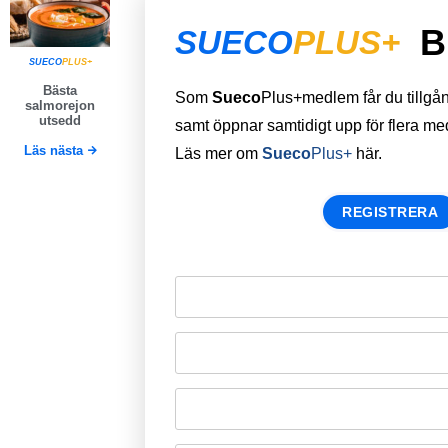
B
SUECO
PLUS+
SUECO
PLUS+
Bästa
Som
Sueco
Plus+medlem får du tillgång 
salmorejon
utsedd
samt öppnar samtidigt upp för flera m
Läs nästa
Läs mer om
Sueco
Plus+
här.
REGISTRERA
Remember Me