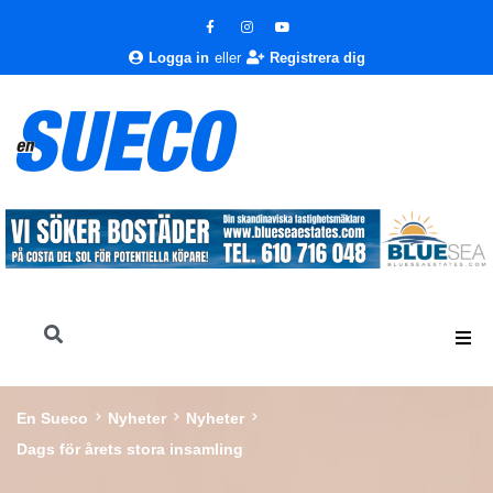
Logga in
eller
Registrera dig
En Sueco
Nyheter
Nyheter
Dags för årets stora insamling