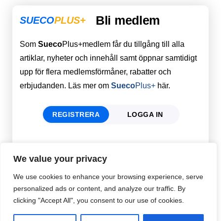
Bli medlem
SUECO
PLUS+
Som
Sueco
Plus+medlem får du tillgång till alla
artiklar, nyheter och innehåll samt öppnar samtidigt
upp för flera medlemsförmåner, rabatter och
erbjudanden. Läs mer om
Sueco
Plus+
här.
REGISTRERA
LOGGA IN
Förnamn
Email
*
We value your privacy
We use cookies to enhance your browsing experience, serve
personalized ads or content, and analyze our traffic. By
Efternamn
Password
*
clicking "Accept All", you consent to our use of cookies.