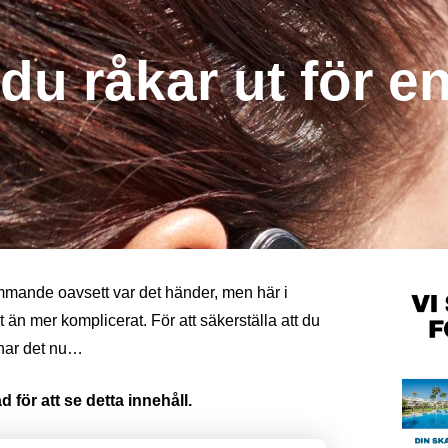
u råkar ut för en
ämmande oavsett var det händer, men här i
 än mer komplicerat. För att säkerställa att du
 har det nu…
 för att se detta innehåll.