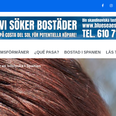
EMSFÖRMÅNER
¿QUÉ PASA?
BOSTAD I SPANIEN
LÄS 
r en bilolycka i Spanien