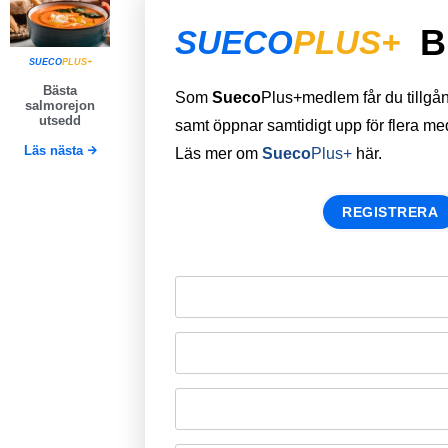
B
SUECO
PLUS+
SUECO
PLUS+
Bästa
Som
Sueco
Plus+medlem får du tillgång 
salmorejon
utsedd
samt öppnar samtidigt upp för flera m
Läs nästa
Läs mer om
Sueco
Plus+
här.
REGISTRERA
Remember Me