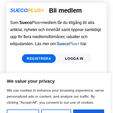
Bli medlem
SUECO
PLUS+
Som
Sueco
Plus+medlem får du tillgång till alla
artiklar, nyheter och innehåll samt öppnar samtidigt
upp för flera medlemsförmåner, rabatter och
erbjudanden. Läs mer om
Sueco
Plus+
här.
REGISTRERA
LOGGA IN
Förnamn
Email
*
We value your privacy
We use cookies to enhance your browsing experience, serve
personalized ads or content, and analyze our traffic. By
Efternamn
Password
*
clicking "Accept All", you consent to our use of cookies.