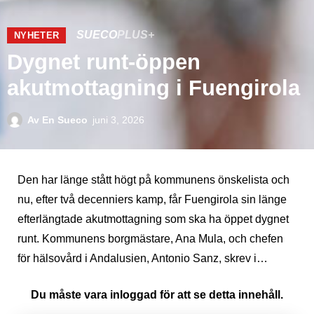
SUECO
PLUS+
NYHETER
Dygnet runt-öppen
akutmottagning i Fuengirola
Av
En Sueco
juni 3, 2026
Den har länge stått högt på kommunens önskelista och
nu, efter två decenniers kamp, får Fuengirola sin länge
efterlängtade akutmottagning som ska ha öppet dygnet
runt. Kommunens borgmästare, Ana Mula, och chefen
för hälsovård i Andalusien, Antonio Sanz, skrev i…
Du måste vara inloggad för att se detta innehåll.