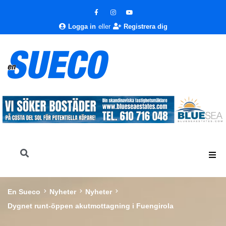
Logga in
eller
Registrera dig
En Sueco
Nyheter
Nyheter
Dygnet runt-öppen akutmottagning i Fuengirola