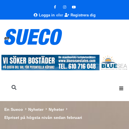
Logga in
eller
Registrera dig
En Sueco
Nyheter
Nyheter
Elpriset på högsta nivån sedan februari