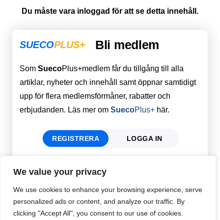
Du måste vara inloggad för att se detta innehåll.
Bli medlem
SUECO
PLUS+
Som
Sueco
Plus+medlem får du tillgång till alla
artiklar, nyheter och innehåll samt öppnar samtidigt
upp för flera medlemsförmåner, rabatter och
erbjudanden. Läs mer om
Sueco
Plus+
här.
REGISTRERA
LOGGA IN
We value your privacy
Förnamn
Email
*
We use cookies to enhance your browsing experience, serve
personalized ads or content, and analyze our traffic. By
clicking "Accept All", you consent to our use of cookies.
Efternamn
Password
*