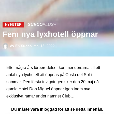
SUECO
PLUS+
NYHETER
Fem nya lyxhotell öppnar
Av
En Sueco
maj 15, 2022
Efter några års förberedelser kommer dörrarna till ett
antal nya lyxhotell att öppnas på Costa del Sol i
sommar. Den första invigningen sker den 20 maj då
gamla Hotel Don Miguel öppnar igen inom nya
exklusiva ramar under namnet Club…
Du måste vara inloggad för att se detta innehåll.