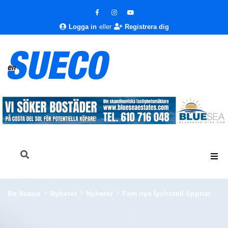
Logga in
eller
Registrera dig
En Sueco
Nyheter
Nyheter
Fem nya lyxhotell öppnar