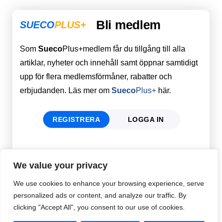
Bli medlem
SUECO
PLUS+
Som
Sueco
Plus+medlem får du tillgång till alla
artiklar, nyheter och innehåll samt öppnar samtidigt
upp för flera medlemsförmåner, rabatter och
erbjudanden. Läs mer om
Sueco
Plus+
här.
REGISTRERA
LOGGA IN
Förnamn
Email
*
We value your privacy
We use cookies to enhance your browsing experience, serve
personalized ads or content, and analyze our traffic. By
Efternamn
Password
*
clicking "Accept All", you consent to our use of cookies.