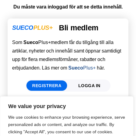
Du måste vara inloggad för att se detta innehåll.
Bli medlem
SUECO
PLUS+
Som
Sueco
Plus+medlem får du tillgång till alla
artiklar, nyheter och innehåll samt öppnar samtidigt
upp för flera medlemsförmåner, rabatter och
erbjudanden. Läs mer om
Sueco
Plus+
här.
REGISTRERA
LOGGA IN
We value your privacy
Förnamn
Email
*
We use cookies to enhance your browsing experience, serve
personalized ads or content, and analyze our traffic. By
clicking "Accept All", you consent to our use of cookies.
Efternamn
Password
*