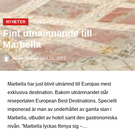
SUECO
PLUS+
NYHETER
Fint utnämnande till
Marbella
Av
En Sueco
april 21, 2022
Marbella har just blivit utnämnd till Europas mest
exklusiva destination. Bakom utnämnandet står
reseportalen European Best Destinations. Speciellt
imponerad är man av underhållet av gamla stan i
Marbella, utbudet av hotell samt den gastronomiska
nivån. ”Marbella lyckas förnya sig –…