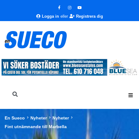
Logga in
eller
Registrera dig
En Sueco
Nyheter
Nyheter
Fint utnämnande till Marbella