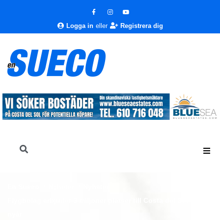
Logga in
eller
Registrera dig
En Sueco
Nyheter
Nyheter
Flygbolag erbjuder 3 miljoner platser till Costa del Sol före
nyår