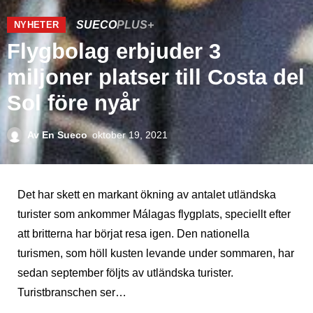
SUECO
PLUS+
NYHETER
Flygbolag erbjuder 3
miljoner platser till Costa del
Sol före nyår
Av
En Sueco
oktober 19, 2021
Det har skett en markant ökning av antalet utländska
turister som ankommer Málagas flygplats, speciellt efter
att britterna har börjat resa igen. Den nationella
turismen, som höll kusten levande under sommaren, har
sedan september följts av utländska turister.
Turistbranschen ser…