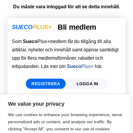
Du måste vara inloggad för att se detta innehåll.
Bli medlem
SUECO
PLUS+
Som
Sueco
Plus+medlem får du tillgång till alla
artiklar, nyheter och innehåll samt öppnar samtidigt
upp för flera medlemsförmåner, rabatter och
erbjudanden. Läs mer om
Sueco
Plus+
här.
REGISTRERA
LOGGA IN
We value your privacy
Förnamn
Email
*
We use cookies to enhance your browsing experience, serve
personalized ads or content, and analyze our traffic. By
clicking "Accept All", you consent to our use of cookies.
Efternamn
Password
*