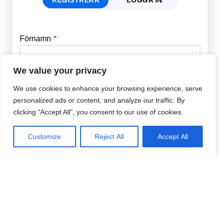
Förnamn
Email
*
We value your privacy
Efternamn
Password
*
We use cookies to enhance your browsing experience, serve
personalized ads or content, and analyze our traffic. By
clicking "Accept All", you consent to our use of cookies.
Remember Me
E-post
*
Customize
Reject All
Accept All
Lösenord
*
Repetera Lösenord
*