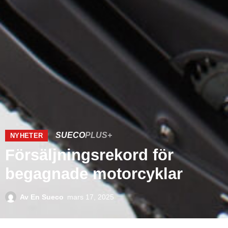
SUECO
PLUS+
NYHETER
Försäljningsrekord för
begagnade motorcyklar
Av
En Sueco
mars 17, 2025