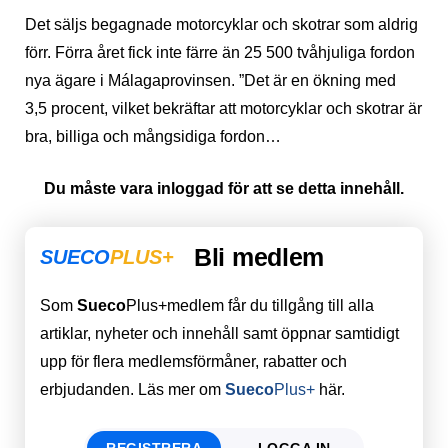
Det säljs begagnade motorcyklar och skotrar som aldrig
förr. Förra året fick inte färre än 25 500 tvåhjuliga fordon
nya ägare i Málagaprovinsen. ”Det är en ökning med
3,5 procent, vilket bekräftar att motorcyklar och skotrar är
bra, billiga och mångsidiga fordon…
Du måste vara inloggad för att se detta innehåll.
Bli medlem
SUECO
PLUS+
Som
Sueco
Plus+medlem får du tillgång till alla
artiklar, nyheter och innehåll samt öppnar samtidigt
upp för flera medlemsförmåner, rabatter och
erbjudanden. Läs mer om
Sueco
Plus+
här.
REGISTRERA
LOGGA IN