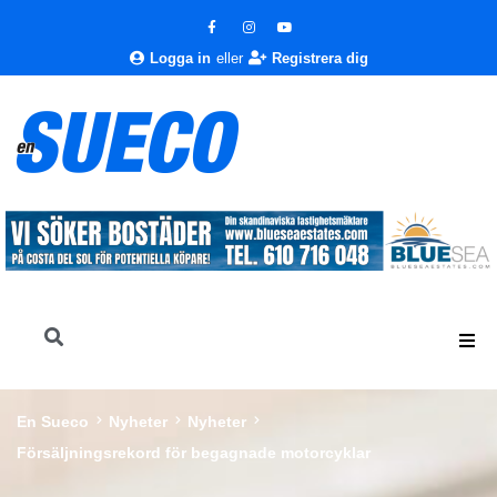
Logga in
eller
Registrera dig
En Sueco
Nyheter
Nyheter
Försäljningsrekord för begagnade motorcyklar