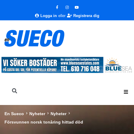
Logga in
eller
Registrera dig
En Sueco
Nyheter
Nyheter
Försvunnen norsk tonåring hittad död