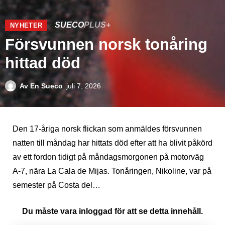
SUECO
PLUS+
NYHETER
Försvunnen norsk tonåring
hittad död
Av
En Sueco
juli 7, 2026
Den 17-åriga norsk flickan som anmäldes försvunnen
natten till måndag har hittats död efter att ha blivit påkörd
av ett fordon tidigt på måndagsmorgonen på motorväg
A-7, nära La Cala de Mijas. Tonåringen, Nikoline, var på
semester på Costa del…
Du måste vara inloggad för att se detta innehåll.