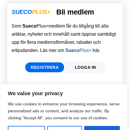
Bli medlem
SUECO
PLUS+
Som
Sueco
Plus+medlem får du tillgång till alla
artiklar, nyheter och innehåll samt öppnar samtidigt
upp för flera medlemsförmåner, rabatter och
erbjudanden. Läs mer om
Sueco
Plus+
här.
REGISTRERA
LOGGA IN
Förnamn
Email
*
We value your privacy
We use cookies to enhance your browsing experience, serve
personalized ads or content, and analyze our traffic. By
Efternamn
Password
*
clicking "Accept All", you consent to our use of cookies.