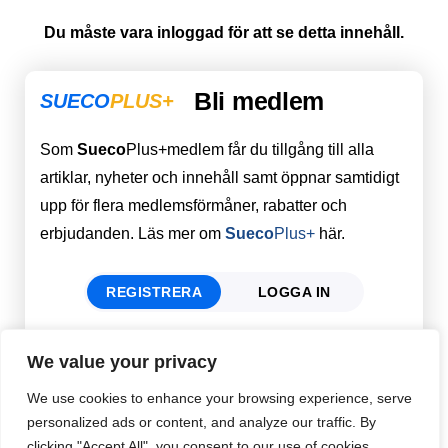
Du måste vara inloggad för att se detta innehåll.
Bli medlem
SUECO
PLUS+
Som
Sueco
Plus+medlem får du tillgång till alla
artiklar, nyheter och innehåll samt öppnar samtidigt
upp för flera medlemsförmåner, rabatter och
erbjudanden. Läs mer om
Sueco
Plus+
här.
REGISTRERA
LOGGA IN
We value your privacy
Förnamn
Email
*
We use cookies to enhance your browsing experience, serve
personalized ads or content, and analyze our traffic. By
clicking "Accept All", you consent to our use of cookies.