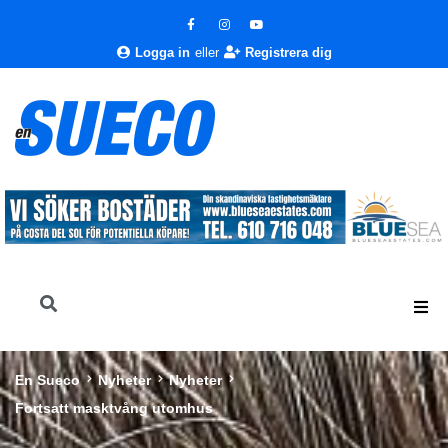
Logga in
eller
Registrera dig
En Sueco
Nyheter
Nyheter
Fortsatt masktvång utomhus