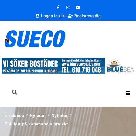
Logga in
eller
Registrera dig
En Sueco
Nyheter
Nyheter
Full fart på kommunala projekt