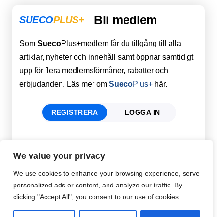
Bli medlem
SUECO
PLUS+
Som
Sueco
Plus+medlem får du tillgång till alla
artiklar, nyheter och innehåll samt öppnar samtidigt
upp för flera medlemsförmåner, rabatter och
erbjudanden. Läs mer om
Sueco
Plus+
här.
REGISTRERA
LOGGA IN
Förnamn
Email
*
We value your privacy
We use cookies to enhance your browsing experience, serve
personalized ads or content, and analyze our traffic. By
Efternamn
Password
*
clicking "Accept All", you consent to our use of cookies.