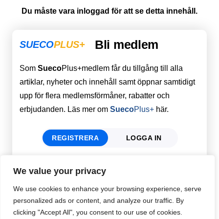
Du måste vara inloggad för att se detta innehåll.
Bli medlem
SUECO
PLUS+
Som
Sueco
Plus+medlem får du tillgång till alla
artiklar, nyheter och innehåll samt öppnar samtidigt
upp för flera medlemsförmåner, rabatter och
erbjudanden. Läs mer om
Sueco
Plus+
här.
REGISTRERA
LOGGA IN
We value your privacy
Förnamn
Email
*
We use cookies to enhance your browsing experience, serve
personalized ads or content, and analyze our traffic. By
clicking "Accept All", you consent to our use of cookies.
Efternamn
Password
*