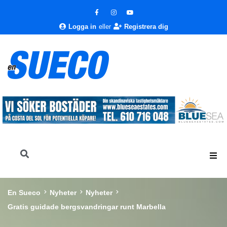
Logga in
eller
Registrera dig
En Sueco
Nyheter
Nyheter
Gratis guidade bergsvandringar runt Marbella