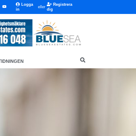
Logga
Registrera
eller
in
dig
TIDNINGEN