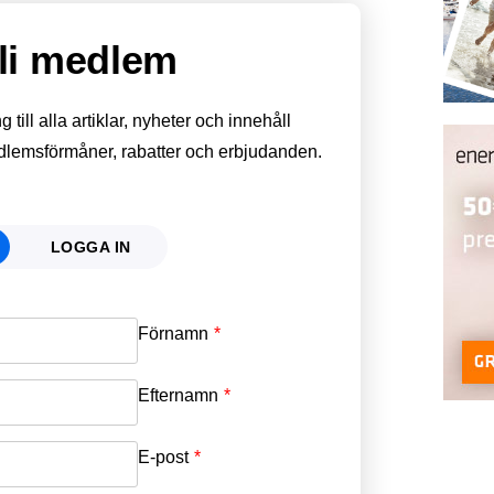
li medlem
till alla artiklar, nyheter och innehåll
edlemsförmåner, rabatter och erbjudanden.
LOGGA IN
Förnamn
Email
*
Efternamn
Password
*
E-post
*