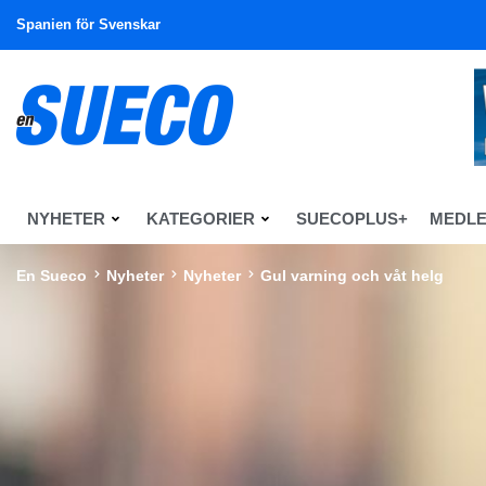
Spanien för Svenskar
NYHETER
KATEGORIER
SUECOPLUS+
MEDL
En Sueco
Nyheter
Nyheter
Gul varning och våt helg