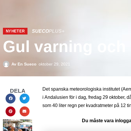
SUECO
PLUS+
NYHETER
Gul varning och 
Av
En Sueco
oktober 29, 2021
Det spanska meteorologiska institutet (Aeme
DELA
i Andalusien för i dag, fredag 29 oktober, d
som 40 liter regn per kvadratmeter på 12 t
Du måste vara inloggad