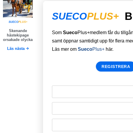
B
SUECO
PLUS+
SUECO
PLUS+
Skenande
Som
Sueco
Plus+medlem får du tillgång 
hästekipage
orsakade olycka
samt öppnar samtidigt upp för flera m
Läs nästa
Läs mer om
Sueco
Plus+
här.
REGISTRERA
Remember Me