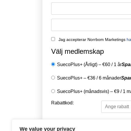
Jag accepterar Norrbom Marketings
ha
Välj medlemskap
SuecoPlus+ (Årligt)
–
€
60
/
1 år
Spa
SuecoPlus+
–
€
36
/
6 månader
Spa
SuecoPlus+ (månadsvis)
–
€
9
/
1 m
Rabattkod:
Välj en betalningsme
We value your privacy