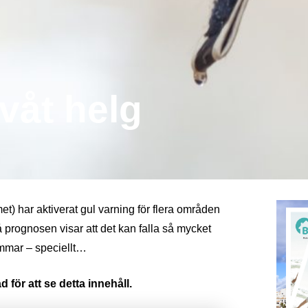
våt helg
t) har aktiverat gul varning för flera områden
å prognosen visar att det kan falla så mycket
immar – speciellt…
 för att se detta innehåll.