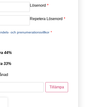
Lösenord
*
Repetera Lösenord
*
ndels- och prenumerationsvillkor
*
ra 44%
ra 33%
ånad
tod