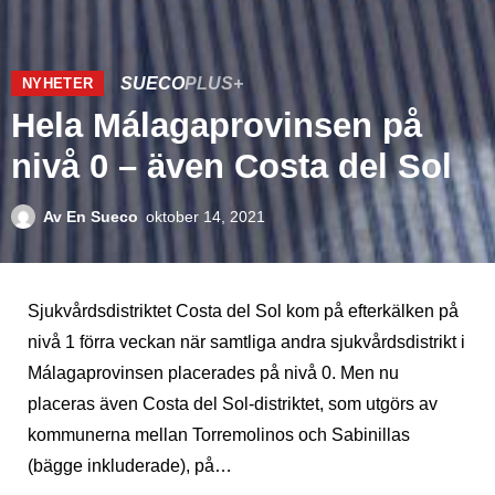
SUECO
PLUS+
NYHETER
Hela Málagaprovinsen på
nivå 0 – även Costa del Sol
Av
En Sueco
oktober 14, 2021
Sjukvårdsdistriktet Costa del Sol kom på efterkälken på
nivå 1 förra veckan när samtliga andra sjukvårdsdistrikt i
Málagaprovinsen placerades på nivå 0. Men nu
placeras även Costa del Sol-distriktet, som utgörs av
kommunerna mellan Torremolinos och Sabinillas
(bägge inkluderade), på…