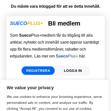
Du måste vara inloggad för att se detta innehåll.
Bli medlem
SUECO
PLUS+
Som
Sueco
Plus+medlem får du tillgång till alla
artiklar, nyheter och innehåll samt öppnar samtidigt
upp för flera medlemsförmåner, rabatter och
erbjudanden. Läs mer om
Sueco
Plus+
här.
REGISTRERA
LOGGA IN
We value your privacy
Förnamn
Email
*
We use cookies to enhance your browsing experience, serve
personalized ads or content, and analyze our traffic. By
clicking "Accept All", you consent to our use of cookies.
Efternamn
Password
*