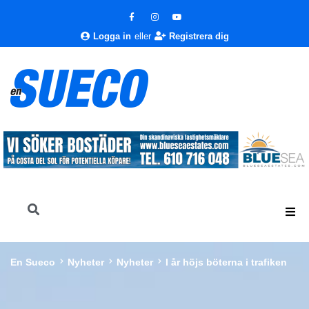
Logga in
eller
Registrera dig
En Sueco
Nyheter
Nyheter
I år höjs böterna i trafiken