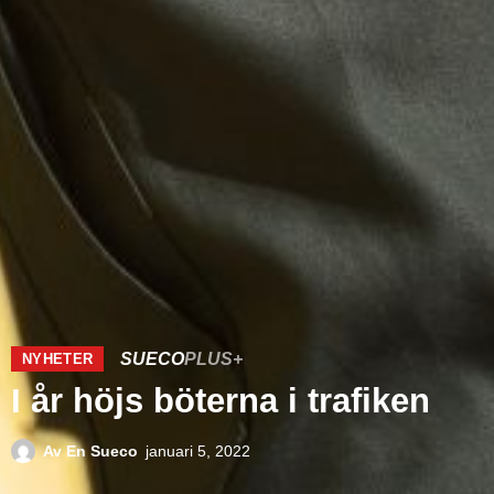
SUECO
PLUS+
NYHETER
I år höjs böterna i trafiken
Av
En Sueco
januari 5, 2022