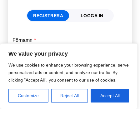
REGISTRERA
LOGGA IN
Förnamn
Email
*
We value your privacy
We use cookies to enhance your browsing experience, serve
Efternamn
Password
*
personalized ads or content, and analyze our traffic. By
clicking "Accept All", you consent to our use of cookies.
Remember Me
E-post
*
Customize
Reject All
Accept All
Lösenord
*