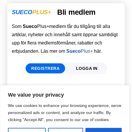
Bli medlem
SUECO
PLUS+
Som
Sueco
Plus+medlem får du tillgång till alla
artiklar, nyheter och innehåll samt öppnar samtidigt
upp för flera medlemsförmåner, rabatter och
erbjudanden. Läs mer om
Sueco
Plus+
här.
REGISTRERA
LOGGA IN
Förnamn
Email
*
We value your privacy
We use cookies to enhance your browsing experience, serve
personalized ads or content, and analyze our traffic. By
Efternamn
Password
*
clicking "Accept All", you consent to our use of cookies.