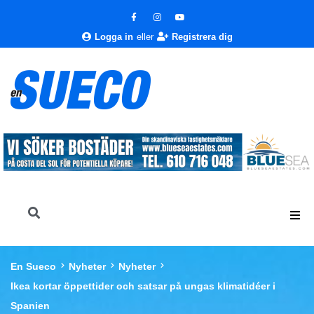
Logga in
eller
Registrera dig
En Sueco
Nyheter
Nyheter
Ikea kortar öppettider och satsar på ungas klimatidéer i
Spanien