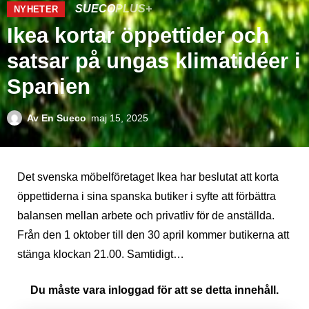
SUECO
PLUS+
NYHETER
Ikea kortar öppettider och
satsar på ungas klimatidéer i
Spanien
Av
En Sueco
maj 15, 2025
Det svenska möbelföretaget Ikea har beslutat att korta
öppettiderna i sina spanska butiker i syfte att förbättra
balansen mellan arbete och privatliv för de anställda.
Från den 1 oktober till den 30 april kommer butikerna att
stänga klockan 21.00. Samtidigt…
Du måste vara inloggad för att se detta innehåll.