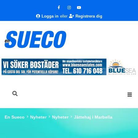
Logga in
eller
Registrera dig
En Sueco
Nyheter
Nyheter
Jättehaj i Marbella