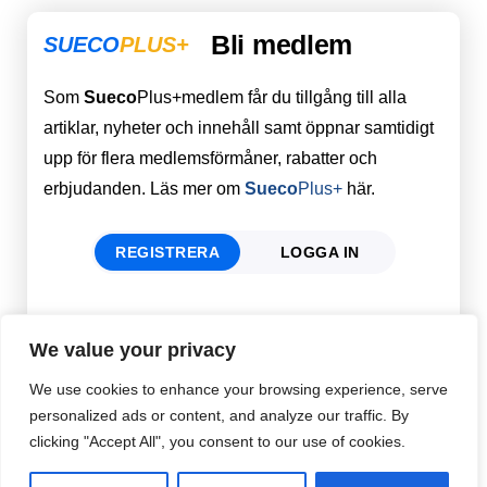
Bli medlem
SUECO
PLUS+
Som
Sueco
Plus+medlem får du tillgång till alla
artiklar, nyheter och innehåll samt öppnar samtidigt
upp för flera medlemsförmåner, rabatter och
erbjudanden. Läs mer om
Sueco
Plus+
här.
REGISTRERA
LOGGA IN
Förnamn
Email
*
We value your privacy
We use cookies to enhance your browsing experience, serve
personalized ads or content, and analyze our traffic. By
Efternamn
Password
*
clicking "Accept All", you consent to our use of cookies.