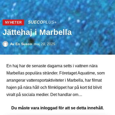
SUECO
PLUS+
NYHETER
Jättehaj i Marbella
Av
En Sueco
maj 20, 2025
En haj har de senaste dagarna setts i vattnen nära
Marbellas populära stränder. Företaget Aquatime, som
arrangerar vattensportaktiviteter i Marbella, har filmat
hajen på nära håll och filmklippet har på kort tid blivit
viralt på sociala medier. Det handlar om…
Du måste vara inloggad för att se detta innehåll.