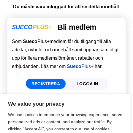
Du måste vara inloggad för att se detta innehåll.
Bli medlem
SUECO
PLUS+
Som
Sueco
Plus+medlem får du tillgång till alla
artiklar, nyheter och innehåll samt öppnar samtidigt
upp för flera medlemsförmåner, rabatter och
erbjudanden. Läs mer om
Sueco
Plus+
här.
REGISTRERA
LOGGA IN
We value your privacy
Förnamn
Email
*
We use cookies to enhance your browsing experience, serve
personalized ads or content, and analyze our traffic. By
clicking "Accept All", you consent to our use of cookies.
Efternamn
Password
*