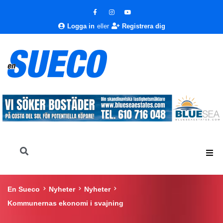
Logga in
eller
Registrera dig
En Sueco
Nyheter
Nyheter
Kommunernas ekonomi i svajning