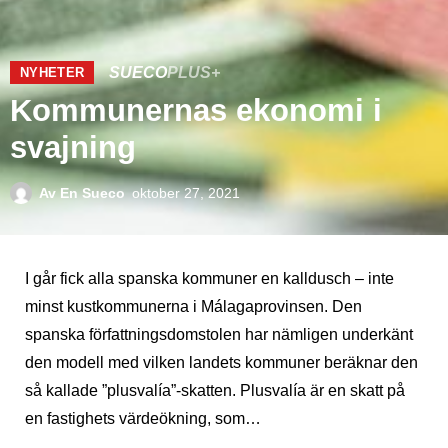
SUECO
PLUS+
NYHETER
Kommunernas ekonomi i
svajning
Av
En Sueco
oktober 27, 2021
I går fick alla spanska kommuner en kalldusch – inte
minst kustkommunerna i Málagaprovinsen. Den
spanska författningsdomstolen har nämligen underkänt
den modell med vilken landets kommuner beräknar den
så kallade ”plusvalía”-skatten. Plusvalía är en skatt på
en fastighets värdeökning, som…