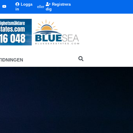
Logga
Registrera
eller
in
dig
TIDNINGEN