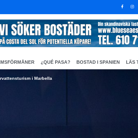
EMSFÖRMÅNER
¿QUÉ PASA?
BOSTAD I SPANIEN
LÄS 
vattensturism i Marbella