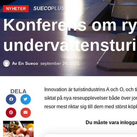
SUECO
PLUS+
NYHETER
Konferens om r
undervattensturi
Av
En Sueco
september 24, 2021
Innovation är turistindustrins A och O, och
DELA
siktat på nya reseupplevelser både över 
resor mest riktar sig till dem med störst k
Du måste vara inloggad