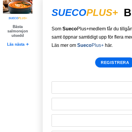
B
SUECO
PLUS+
SUECO
PLUS+
Bästa
Som
Sueco
Plus+medlem får du tillgång 
salmorejon
utsedd
samt öppnar samtidigt upp för flera m
Läs nästa
Läs mer om
Sueco
Plus+
här.
REGISTRERA
Remember Me