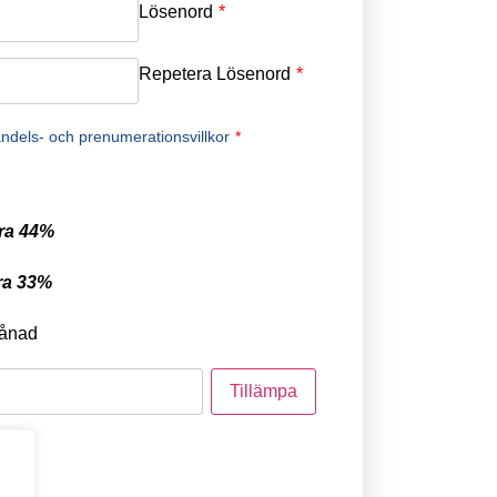
Lösenord
*
Repetera Lösenord
*
ndels- och prenumerationsvillkor
*
ra 44%
ra 33%
ånad
tod