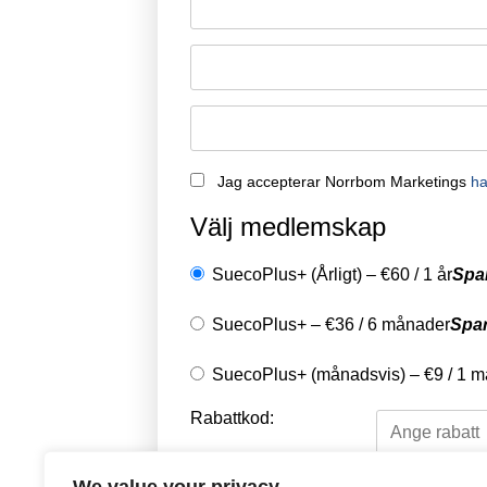
Jag accepterar Norrbom Marketings
ha
Välj medlemskap
SuecoPlus+ (Årligt)
–
€
60
/
1 år
Spa
SuecoPlus+
–
€
36
/
6 månader
Spa
SuecoPlus+ (månadsvis)
–
€
9
/
1 m
Rabattkod: