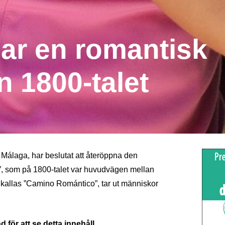
ar en romantisk
n 1800-talet
Málaga, har beslutat att återöppna den
s”, som på 1800-talet var huvudvägen mellan
kallas ”Camino Romántico”, tar ut människor
 för att se detta innehåll.