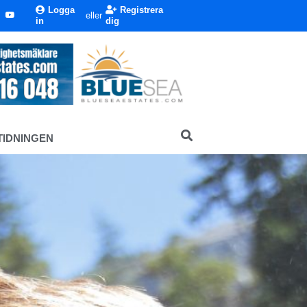
Logga
Registrera
eller
in
dig
TIDNINGEN