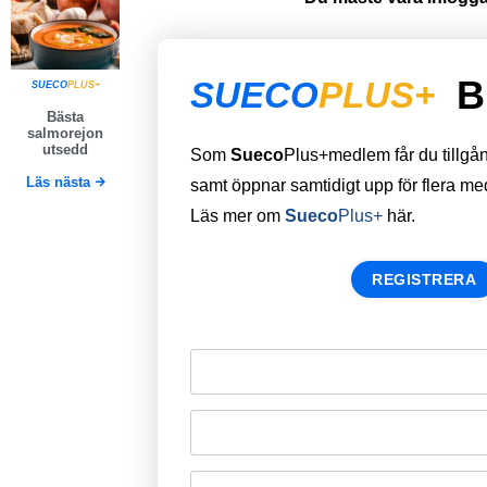
B
SUECO
PLUS+
SUECO
PLUS+
Bästa
salmorejon
utsedd
Som
Sueco
Plus+medlem får du tillgång 
Läs nästa
samt öppnar samtidigt upp för flera m
Läs mer om
Sueco
Plus+
här.
REGISTRERA
Remember Me