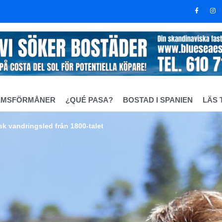
EMSFÖRMÅNER
¿QUÉ PASA?
BOSTAD I SPANIEN
LÄS 
k vandringsled från 1800-talet