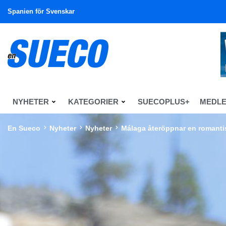
Spanien för Svenskar
NYHETER
KATEGORIER
SUECOPLUS+
MEDL
En Sueco
Nyheter
Nyheter
Málaga återöppnar en romantis