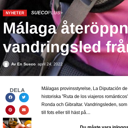
SUECO
PLUS+
NYHETER
Málaga återöppn
vandringsled frå
Av
En Sueco
april 24, 2022
Málagas provinsstyrelse, La Diputación de 
DELA
historiska ”Ruta de los viajeros romántico
Ronda och Gibraltar. Vandringsleden, som 
till fots eller till häst på…
Du måste vara inloggad