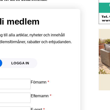
li medlem
till alla artiklar, nyheter och innehåll
edlemsförmåner, rabatter och erbjudanden.
LOGGA IN
Förnamn
Email
*
Efternamn
Password
*
E-post
*