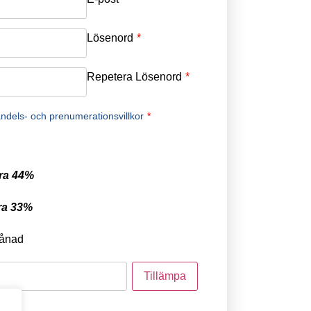
Lösenord
*
Repetera Lösenord
*
ndels- och prenumerationsvillkor
*
ra 44%
ra 33%
ånad